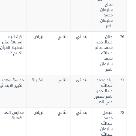
صالح
سليمان
محمد
سليمان
ناصر
76
جنان
ابتدائي
الثاني
الرياض
الابتدائية
عبدالرحمن
السابعة عشر
محمد صالح
لتحفيظ القرآن
عبدالله
الكريم 17
محمد
سليمان
ناصر
77
إياد محمد
ابتدائي
الثاني
البكيرية
مدرسة سعود
عبدالله
الكبير الابتدائيه
عبدالرحمن
ناصر منصور
علي ناصر
78
فيصل
ابتدائي
الثاني
الرياض
مدارس الغد
محمد
الأهلية
عبدالله
سليمان
عبدالله