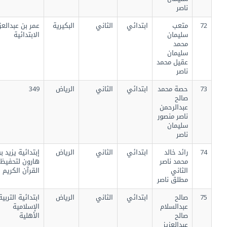
ناصر
72
متعب
ابتدائي
الثاني
البكيرية
عمر بن عبدالعزيز
سليمان
الابتدائية
محمد
سليمان
عقيل محمد
ناصر
73
حصة محمد
ابتدائي
الثاني
الرياض
349
صالح
عبدالرحمن
ناصر منصور
سليمان
ناصر
74
رائد خالد
ابتدائي
الثاني
الرياض
إبتدائية يزيد بن
محمد ناصر
هارون لتحفيظ
الثاني
القرآن الكريم
مطلق ناصر
75
صالح
ابتدائي
الثاني
الرياض
ابتدائية التربية
عبدالسلام
الإسلامية
صالح
الأهلية
عبدالعزيز