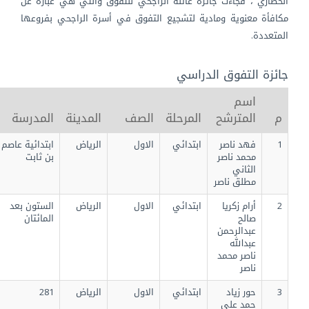
الحضاري ، فجاءت جائزة عائلة الراجحي للتفوق والتي هي عبارة عن
مكافأة معنوية ومادية لتشجيع التفوق في أسرة الراجحي بفروعها
المتعددة.
جائزة التفوق الدراسي
اسم
م
المترشح
المرحلة
الصف
المدينة
المدرسة
1
فهد ناصر
ابتدائي
الاول
الرياض
ابتدائية عاصم
محمد ناصر
بن ثابت
الثاني
مطلق ناصر
2
أرام زكريا
ابتدائي
الاول
الرياض
الستون بعد
صالح
المائتان
عبدالرحمن
عبدالله
ناصر محمد
ناصر
3
حور زياد
ابتدائي
الاول
الرياض
281
حمد علي