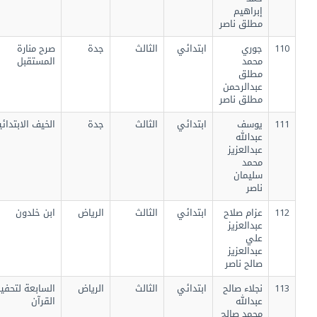
إبراهيم
مطلق ناصر
110
جوري
ابتدائي
الثالث
جدة
صرح منارة
محمد
المستقبل
مطلق
عبدالرحمن
مطلق ناصر
111
يوسف
ابتدائي
الثالث
جدة
الخيف الابتدائية
عبدالله
عبدالعزيز
محمد
سليمان
ناصر
112
عزام صلاح
ابتدائي
الثالث
الرياض
ابن خلدون
عبدالعزيز
علي
عبدالعزيز
صالح ناصر
113
نجلاء صالح
ابتدائي
الثالث
الرياض
السابعة لتحفيظ
عبدالله
القرآن
محمد صالح