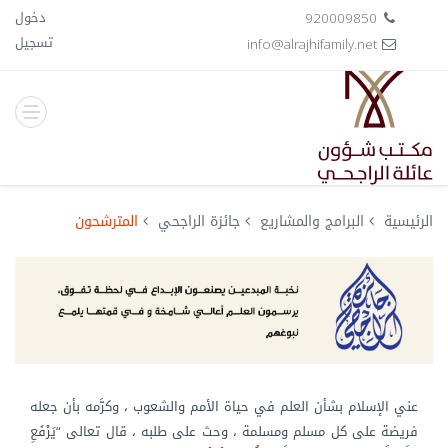
دخول
920009850
تسجيل
info@alrajhifamily.net
رئيسية
البرامج والمشاريع
جائزة الراجحي
المترشحون
عني الإسلام بشأن العلم في حياة الأمم والشعوب ، وكرَّمه بأن جعله
فريضة على كل مسلم ومسلمة ، وحث على طلبه ، قال تعالى “يَرْفَعِ