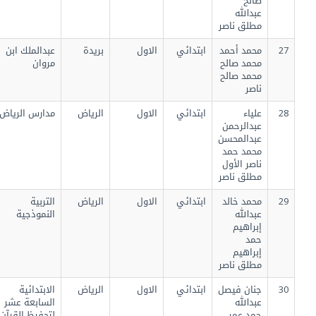
صالح
عبدالله
مطلق ناصر
27
محمد أحمد
ابتدائي
الاول
بريدة
عبدالملك ابن
محمد صالح
مروان
محمد صالح
ناصر
28
علياء
ابتدائي
الاول
الرياض
مدارس الرياض
عبدالرحمن
عبدالمحسن
محمد حمد
ناصر الأول
مطلق ناصر
29
محمد خالد
ابتدائي
الاول
الرياض
التربية
عبدالله
النموذجية
إبراهيم
حمد
إبراهيم
مطلق ناصر
30
جنان فيصل
ابتدائي
الاول
الرياض
الابتدائية
عبدالله
السابعة عشر
حمد عمر
لتحفيظ القرآن