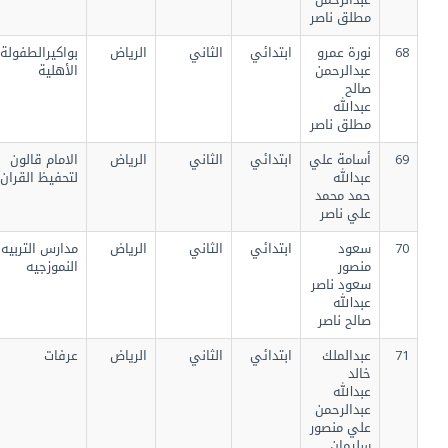
مطلق ناصر
68
نورة عمرو
ابتدائي
الثاني
الرياض
بواكيرالطفولة
عبدالرحمن
الأهلية
صالح
عبدالله
مطلق ناصر
69
أسامة علي
ابتدائي
الثاني
الرياض
الامام قالون
عبدالله
لتحفيظ القران
حمد محمد
علي ناصر
70
سعود
ابتدائي
الثاني
الرياض
مدارس التربيه
منصور
النموزجيه
سعود ناصر
عبدالله
صالح ناصر
71
عبدالملك
ابتدائي
الثاني
الرياض
عرفات
خالد
عبدالله
عبدالرحمن
علي منصور
سليمان