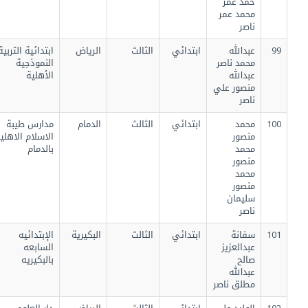
حمد عمر
محمد عمر
ناصر
99
عبدالله
ابتدائي
الثالث
الرياض
ابتدائية التربية
محمد ناصر
النموذجية
عبدالله
الأهلية
منصور علي
ناصر
100
محمد
ابتدائي
الثالث
الدمام
مدارس طيبة
منصور
الاسلام الاهليه
محمد
بالدمام
منصور
محمد
منصور
سليمان
ناصر
101
سفانة
ابتدائي
الثالث
البكيرية
الإبتدائيه
عبدالعزيز
السابعه
صالح
بالبكيريه
عبدالله
مطلق ناصر