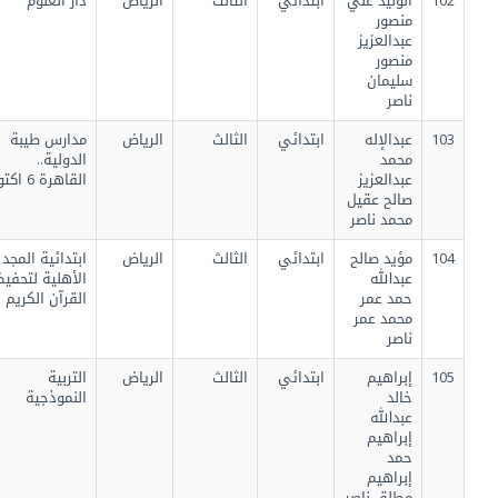
102
الوليد علي
ابتدائي
الثالث
الرياض
دار العلوم
منصور
عبدالعزيز
منصور
سليمان
ناصر
103
عبدالإله
ابتدائي
الثالث
الرياض
مدارس طيبة
محمد
الدولية..
عبدالعزيز
القاهرة 6 اكتوبر
صالح عقيل
محمد ناصر
104
مؤيد صالح
ابتدائي
الثالث
الرياض
ابتدائية المجد
عبدالله
الأهلية لتحفيظ
حمد عمر
القرآن الكريم
محمد عمر
ناصر
105
إبراهيم
ابتدائي
الثالث
الرياض
التربية
خالد
النموذجية
عبدالله
إبراهيم
حمد
إبراهيم
مطلق ناصر