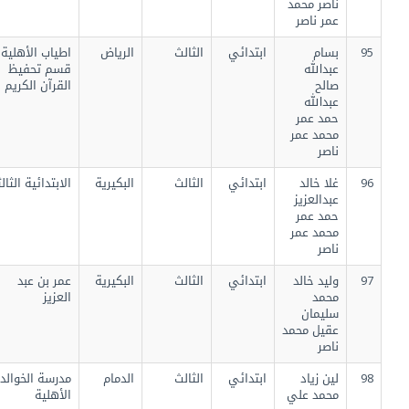
ناصر محمد
عمر ناصر
95
بسام
ابتدائي
الثالث
الرياض
اطياب الأهلية
عبدالله
قسم تحفيظ
صالح
القرآن الكريم
عبدالله
حمد عمر
محمد عمر
ناصر
96
غلا خالد
ابتدائي
الثالث
البكيرية
الابتدائية الثالثة
عبدالعزيز
حمد عمر
محمد عمر
ناصر
97
وليد خالد
ابتدائي
الثالث
البكيرية
عمر بن عبد
محمد
العزيز
سليمان
عقيل محمد
ناصر
98
لين زياد
ابتدائي
الثالث
الدمام
مدرسة الخوالد
محمد علي
الأهلية