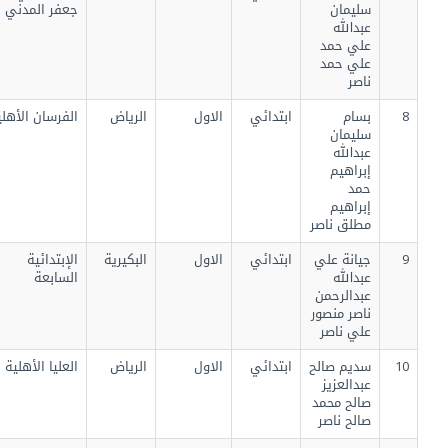
سليمان
جعفر المدني
عبدالله
علي حمد
علي حمد
ناصر
8
بسام
ابتدائي
الاول
الرياض
الفرسان الأهلية
سليمان
عبدالله
إبراهيم
حمد
إبراهيم
مطلق ناصر
9
جيانة علي
ابتدائي
الاول
البكيرية
الإبتدائية
عبدالله
السابعة
عبدالرحمن
ناصر منصور
علي ناصر
10
سديم صالح
ابتدائي
الاول
الرياض
العليا الأهلية
عبدالعزيز
صالح محمد
صالح ناصر