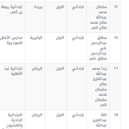
15
سلطان
ابتدائي
الاول
بريدة
ابتدائية ربيعة
محمد
بن كعب
عبدالله
صالح محمد
صالح ناصر
16
مطلق
ابتدائي
الاول
البكيرية
مدارس الآفاق
عبدالرحمن
النموذجية
علي
عبدالرحمن
مطلق ناصر
17
رندا محمد
ابتدائي
الاول
الرياض
ابتدائية نجد
عبدالله
الأهلية
عبدالعزيز
صالح
سليمان
محمد
سليمان
ناصر
18
تالة
ابتدائي
الاول
الرياض
الابتدائية
عبدالعزيز
الحادية
عبدالله
والعشرون