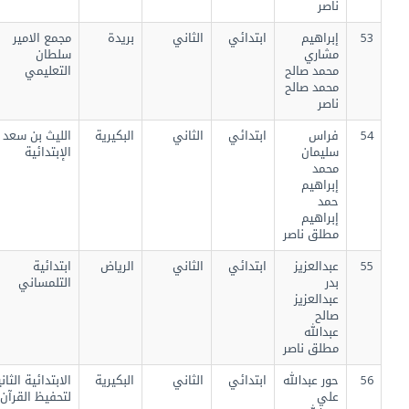
ناصر
53
إبراهيم
ابتدائي
الثاني
بريدة
مجمع الامير
مشاري
سلطان
محمد صالح
التعليمي
محمد صالح
ناصر
54
فراس
ابتدائي
الثاني
البكيرية
الليث بن سعد
سليمان
الإبتدائية
محمد
إبراهيم
حمد
إبراهيم
مطلق ناصر
55
عبدالعزيز
ابتدائي
الثاني
الرياض
ابتدائية
بدر
التلمساني
عبدالعزيز
صالح
عبدالله
مطلق ناصر
56
حور عبدالله
ابتدائي
الثاني
البكيرية
الابتدائية الثانية
علي
لتحفيظ القرآن