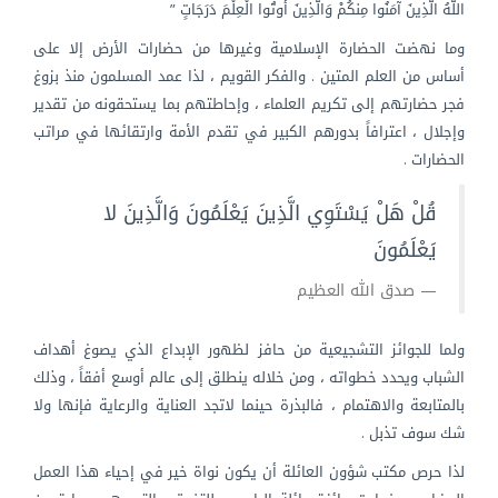
اللَّهُ الَّذِينَ آمَنُوا مِنكُمْ وَالَّذِينَ أُوتُوا الْعِلْمَ دَرَجَاتٍ ”
وما نهضت الحضارة الإسلامية وغيرها من حضارات الأرض إلا على
أساس من العلم المتين . والفكر القويم ، لذا عمد المسلمون منذ بزوغ
فجر حضارتهم إلى تكريم العلماء ، وإحاطتهم بما يستحقونه من تقدير
وإجلال ، اعترافاً بدورهم الكبير في تقدم الأمة وارتقائها في مراتب
الحضارات .
قُلْ هَلْ يَسْتَوِي الَّذِينَ يَعْلَمُونَ وَالَّذِينَ لا
يَعْلَمُونَ
صدق الله العظيم
ولما للجوائز التشجيعية من حافز لظهور الإبداع الذي يصوغ أهداف
الشباب ويحدد خطواته ، ومن خلاله ينطلق إلى عالم أوسع أفقاً ، وذلك
بالمتابعة والاهتمام ، فالبذرة حينما لاتجد العناية والرعاية فإنها ولا
شك سوف تذبل .
لذا حرص مكتب شؤون العائلة أن يكون نواة خير في إحياء هذا العمل